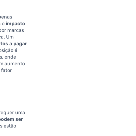
apenas
m o
impacto
 por marcas
ca. Um
stos a pagar
osição é
s, onde
um aumento
 fator
 requer uma
 podem ser
s estão