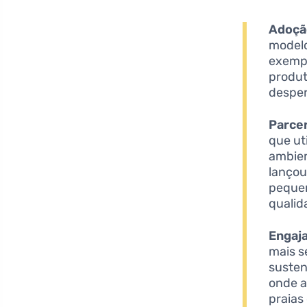
Adoção
modelo
exempl
produt
desper
Parce
que ut
ambien
lançou
pequen
qualid
Engaj
mais s
susten
onde a
praias