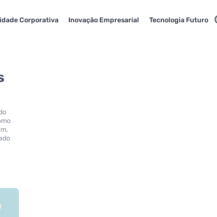
idade Corporativa
Inovação Empresarial
Tecnologia Futuro
s
ndo
como
em,
cado