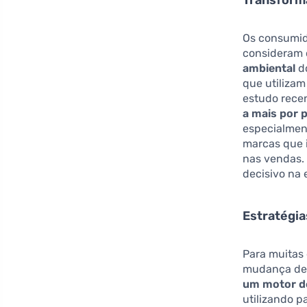
Os consumid
consideram 
ambiental
do
que utiliza
estudo rece
a mais por 
especialmen
marcas que 
nas vendas.
decisivo na 
Estratégia
Para muitas
mudança de 
um motor d
utilizando p