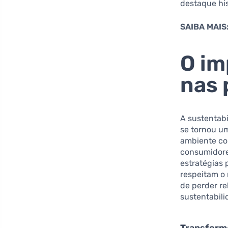
destaque his
SAIBA MAIS
O im
nas 
A sustentabi
se tornou u
ambiente co
consumidore
estratégias
respeitam o
de perder r
sustentabil
Transform