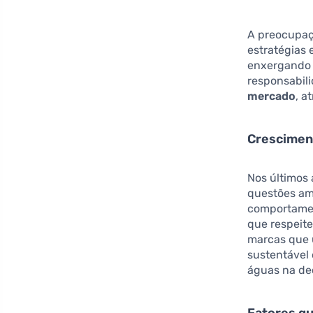
A preocupaç
estratégias 
enxergando 
responsabili
mercado
, a
Crescimen
Nos últimos 
questões am
comportamen
que respeit
marcas que 
sustentável 
águas na de
Fatores qu