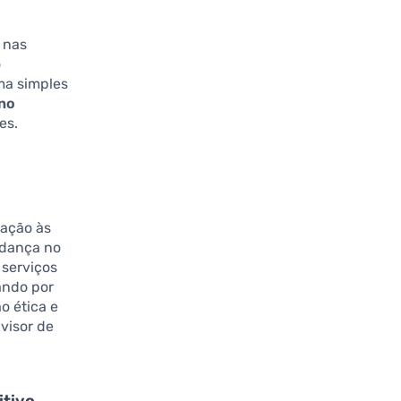
 nas
o
ma simples
 no
es.
lação às
udança no
serviços
ando por
o ética e
visor de
itivo