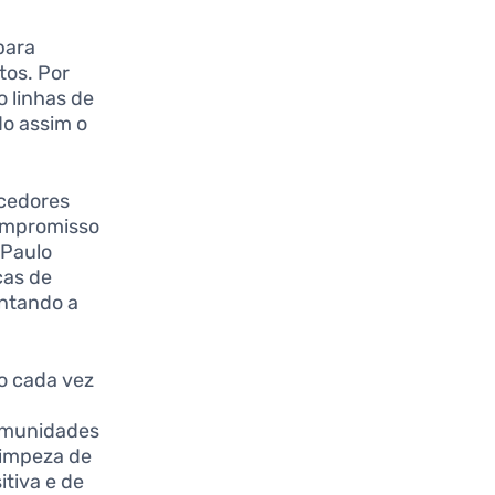
para
tos. Por
o linhas de
o assim o
cedores
compromisso
 Paulo
cas de
entando a
o cada vez
comunidades
limpeza de
tiva e de