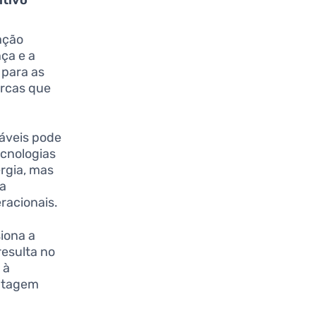
ação
ça e a
 para as
arcas que
áveis pode
ecnologias
rgia, mas
 a
racionais.
iona a
resulta no
 à
antagem