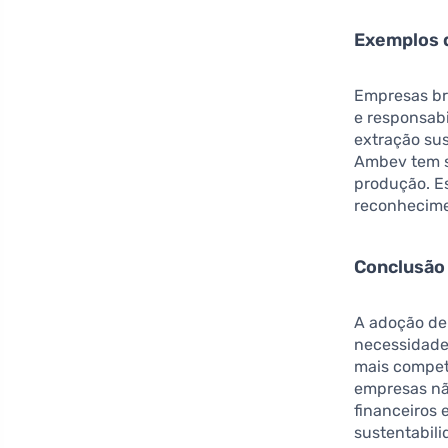
Exemplos d
Empresas br
e responsabi
extração su
Ambev tem s
produção. E
reconhecime
Conclusão
A adoção de
necessidade
mais competi
empresas nã
financeiros 
sustentabil