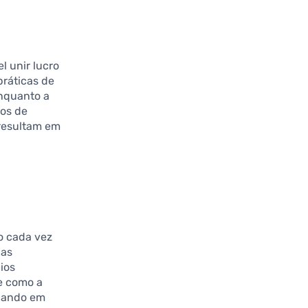
 unir lucro
práticas de
enquanto a
os de
 resultam em
o cada vez
 as
ios
re como a
ocando em