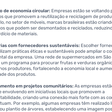
 de economia circular:
Empresas estão se voltando 
s que promovem a reutilização e reciclagem de produ
o, no setor de móveis, marcas brasileiras estão criand
os que podem ser desmontados e reciclados, reduzind
dício de materiais.
rias com fornecedores sustentáveis:
Escolher forne
ilizam práticas éticas e sustentáveis pode ampliar o 
tal da empresa. Uma rede de supermercados em São
 um programa para procurar frutas e verduras orgâni
os produtores, fortalecendo a economia local e aum
ade dos produtos.
amento em projetos comunitários:
As empresas estã
e envolvendo em iniciativas locais que promovem a
tabilidade, criando uma conexão mais forte com as 
tuam. Por exemplo, algumas empresas têm realizado 
 ou plantio de árvores, estabelecendo uma imagem posi