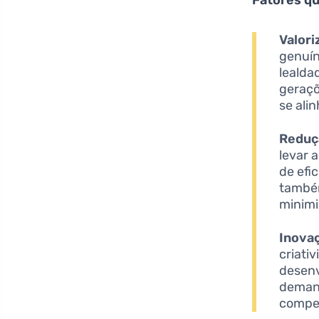
Valori
genuín
lealda
geraçõ
se ali
Reduç
levar 
de efi
também
minimi
Inova
criati
desenv
demand
compet