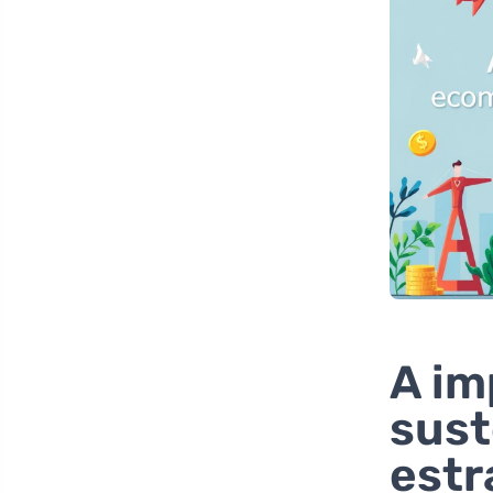
A im
sust
estr