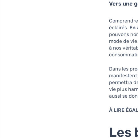
Vers une g
Comprendre c
éclairés.
En 
pouvons non 
mode de vie p
à nos vérita
consommation
Dans les pr
manifestent 
permettra de
vie plus har
aussi se don
À LIRE ÉGA
Les 