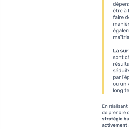
dépens
être à
faire 
manièr
égalem
maîtri
La sur
sont c
résult
séduit
par l’
ou un 
long t
En réalisant
de prendre d
stratégie bu
activement à