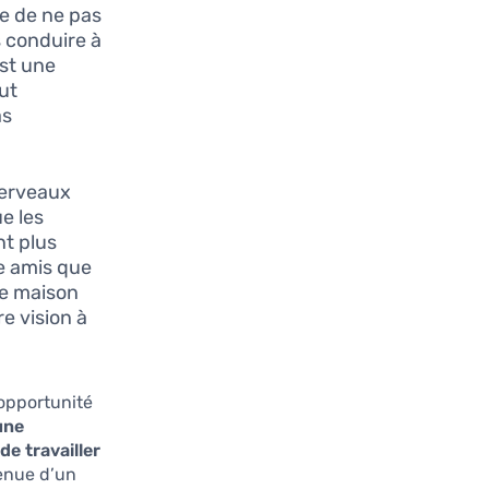
e de ne pas
s conduire à
est une
ut
as
cerveaux
e les
nt plus
re amis que
ne maison
e vision à
’opportunité
une
de travailler
tenue d’un