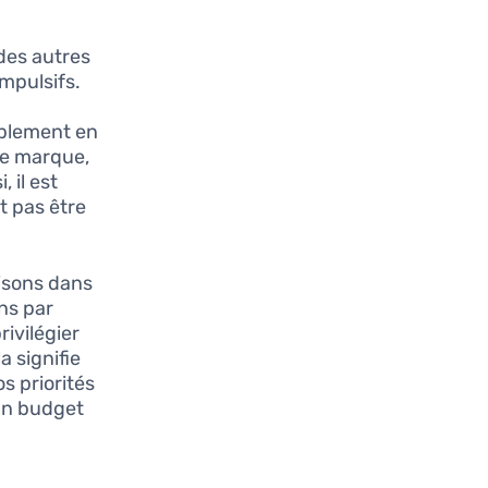
des autres
mpulsifs.
à
mplement en
de marque,
 il est
t pas être
isons dans
ns par
ivilégier
a signifie
s priorités
 un budget