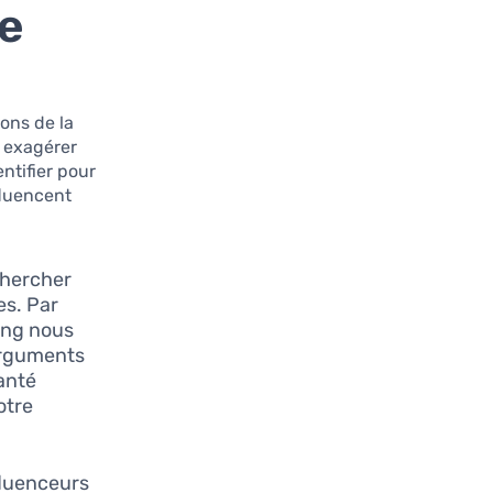
re
ions de la
 exagérer
ntifier pour
fluencent
chercher
es. Par
ing nous
 arguments
santé
otre
fluenceurs