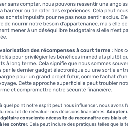
er sans compter, nous pouvons ressentir une angoiss
 la hauteur ou de rater des expériences. Cela peut nou
des achats impulsifs pour ne pas nous sentir exclus. C’
e de nourrir notre besoin d’appartenance, mais elle pe
ent mener à un déséquilibre budgetaire si elle n’est p
sée.
valorisation des récompenses à court terme
: Nos 
âblés pour privilégier les bénéfices immédiats plutôt qu
ats à long terme. Cela signifie que nous sommes souve
s par le dernier gadget électronique ou une sortie ent
épargne pour un grand projet futur, comme l’achat d’u
voyage. Cette approche superficielle peut troubler notr
erme et compromettre notre sécurité financière.
 à quel point notre esprit peut nous influencer, nous avons l
u recul et de réévaluer nos décisions financières.
Adopter 
dgétaire consciente nécessite de reconnaître ces biais et 
 les contrer.
Cela peut inclure des pratiques telles que la 