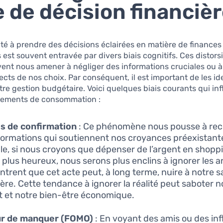
e de décision financiè
té à prendre des décisions éclairées en matière de finances
 est souvent entravée par divers biais cognitifs. Ces distors
ent nous amener à négliger des informations cruciales ou à
ects de nos choix. Par conséquent, il est important de les ide
tre gestion budgétaire. Voici quelques biais courants qui in
ements de consommation :
is de confirmation
: Ce phénomène nous pousse à re
formations qui soutiennent nos croyances préexistant
e, si nous croyons que dépenser de l’argent en shopp
 plus heureux, nous serons plus enclins à ignorer les
ntrent que cet acte peut, à long terme, nuire à notre 
ière. Cette tendance à ignorer la réalité peut saboter n
 et notre bien-être économique.
ur de manquer (FOMO)
: En voyant des amis ou des in