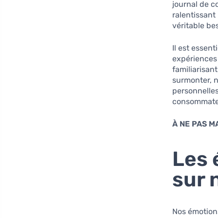
journal de 
ralentissant
véritable be
Il est essen
expériences 
familiarisan
surmonter, 
personnelles
consommateu
À NE PAS M
Les 
sur 
Nos émotions