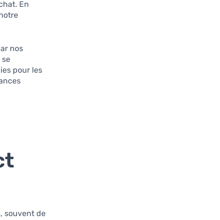
chat. En
notre
par nos
 se
ies pour les
nances
ct
s, souvent de