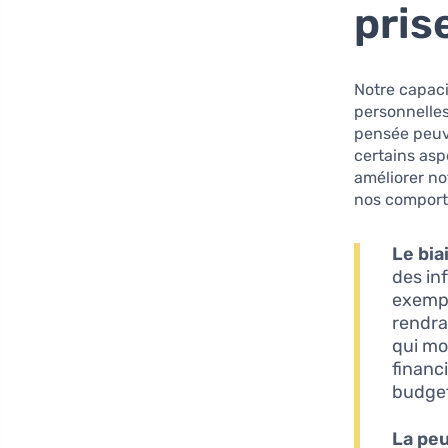
pris
Notre capaci
personnelles
pensée peuv
certains asp
améliorer no
nos comport
Le bia
des in
exempl
rendra
qui mo
financ
budget
La pe