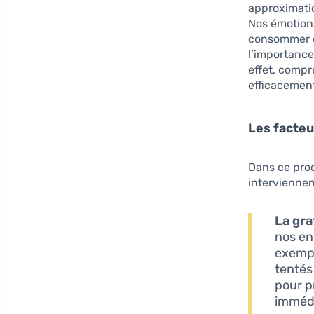
approximati
Nos émotion
consommer et
l’importance
effet, comp
efficacement
Les facteu
Dans ce proc
interviennen
La gra
nos en
exempl
tentés
pour p
immédi