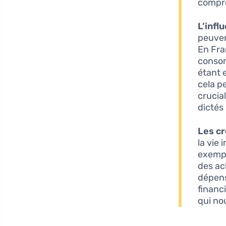
compro
L’infl
peuven
En Fran
consom
étant 
cela pe
crucia
dictés
Les cr
la vie
exempl
des ac
dépens
financi
qui no