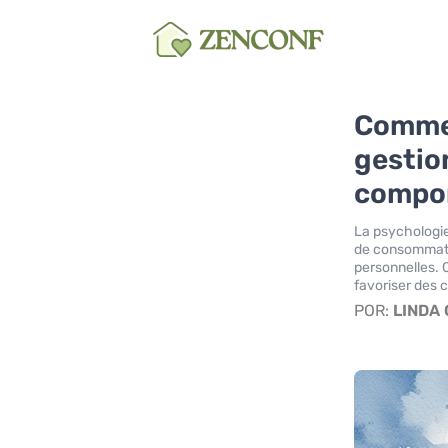
Commen
gestio
compo
La psychologie
de consommatio
personnelles. 
favoriser des c
POR:
LINDA