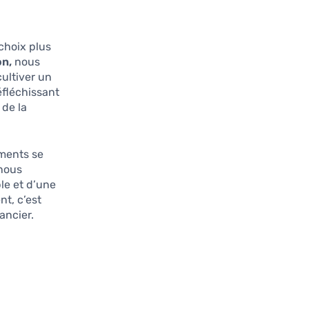
choix plus
on,
nous
ultiver un
réfléchissant
 de la
ments se
 nous
le et d’une
nt, c’est
ancier.