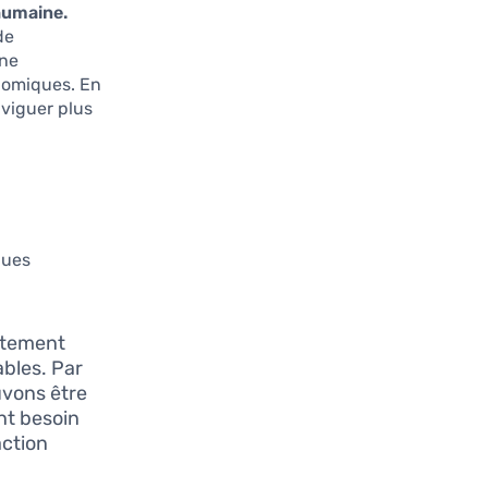
humaine.
de
gne
onomiques. En
viguer plus
ques
iatement
ables. Par
uvons être
nt besoin
action