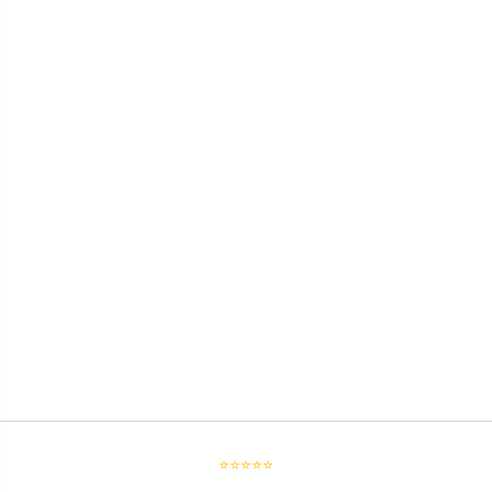
⭐⭐⭐⭐⭐